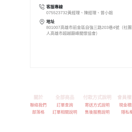
客服專線
075523732黃經理、陳經理、曾小姐
地址
801007高雄市前金區自強三路203巷4號（社
人高雄市超越巔峰關懷協會）
關於
全部商品
付款方式說明
會員權
聯絡我們
訂單查詢
寄送方式說明
現金積
部落格
訂單相關說明
售後服務說明
隱私