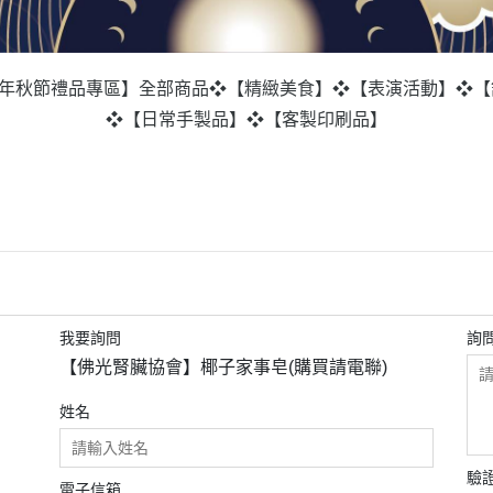
5年秋節禮品專區】
全部商品
❖【精緻美食】
❖【表演活動】
❖【
❖【日常手製品】
❖【客製印刷品】
我要詢問
詢
【佛光腎臟協會】椰子家事皂(購買請電聯)
姓名
驗
電子信箱