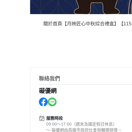
關於
首頁
【月映匠心中秋綜合禮盒】
【11
聯絡我們
礙優網
服務時段
09:00～17:00（週末及國定假日休息）
～ 礙優網由高雄市政府社會局輔導辦理 ~