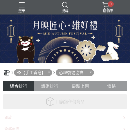
0
選單
搜尋
購物車
❖【手工香皂】
心理復健協會
綜合排行
熱銷排行
最新上架
價格
目前無任何商品
關於
全部商品