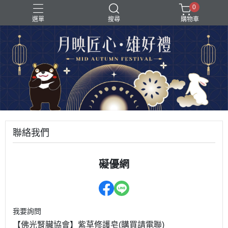
0
選單
搜尋
購物車
聯絡我們
礙優網
我要詢問
【佛光腎臟協會】紫草修護皂(購買請電聯)