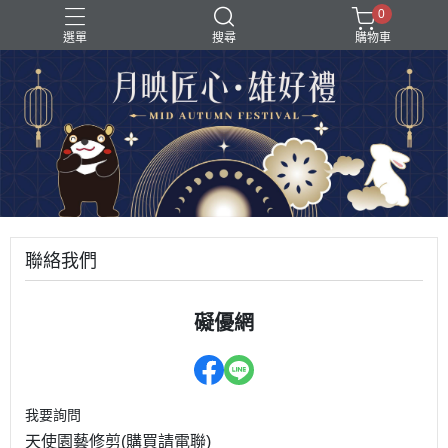
0
選單
搜尋
購物車
聯絡我們
礙優網
我要詢問
天使園藝修剪(購買請電聯)