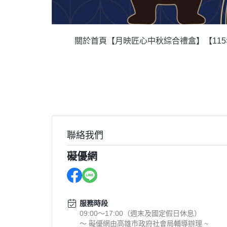
關於
首頁
【月映匠心中秋綜合禮盒】
【11
聯絡我們
礙優網
服務時段
09:00～17:00（週末及國定假日休息）
～ 礙優網由高雄市政府社會局輔導辦理 ~