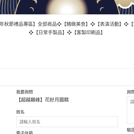
5年秋節禮品專區】
全部商品
❖【精緻美食】
❖【表演活動】
❖【
❖【日常手製品】
❖【客製印刷品】
我要詢問
詢
【超越巔峰】花好月圓糕
姓名
驗
電子信箱