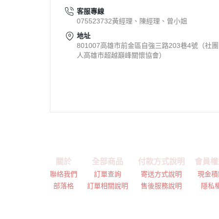
客服專線
075523732黃經理、陳經理、曾小姐
地址
801007高雄市前金區自強三路203巷4號（社
人高雄市超越巔峰關懷協會）
關於
全部商品
付款方式說明
會員權
聯絡我們
訂單查詢
寄送方式說明
現金積
部落格
訂單相關說明
售後服務說明
隱私