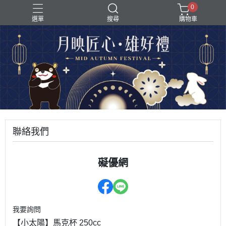
0
選單
搜尋
購物車
聯絡我們
礙優網
我要詢問
【小太陽】馬克杯 250cc