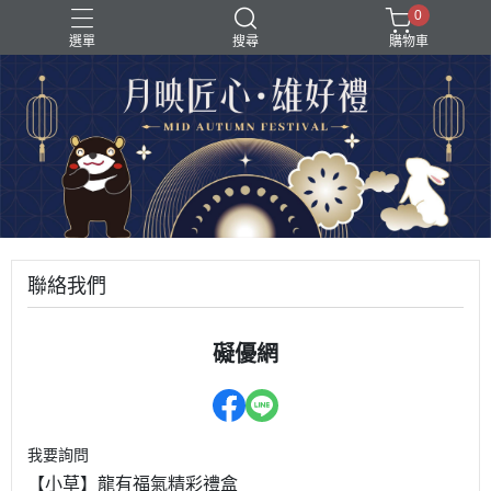
0
選單
搜尋
購物車
聯絡我們
礙優網
我要詢問
【小草】龍有福氣精彩禮盒