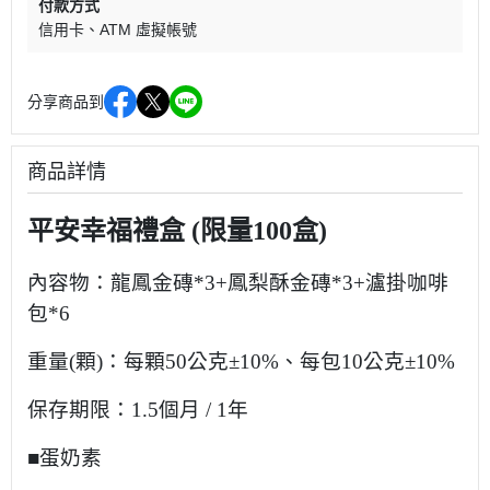
付款方式
信用卡
ATM 虛擬帳號
分享商品到
商品詳情
平安幸福禮盒
(限量100盒)
內容物：
龍鳳金磚*3+鳳梨酥金磚*3+瀘掛咖啡
包*6
重量(顆)：每顆50公克±10%、每包10公克±10%
保存期限：1.5個月 / 1年
■蛋奶素