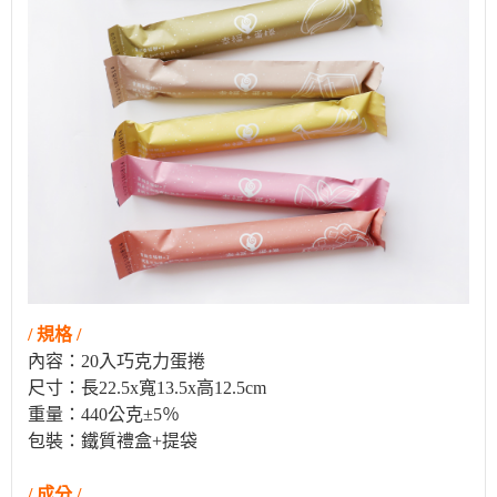
/ 規格 /
內容：20入巧克力蛋捲
尺寸：長22.5x寬13.5x高12.5cm
重量：440公克±5％
包裝：鐵質禮盒+提袋
/ 成分 /