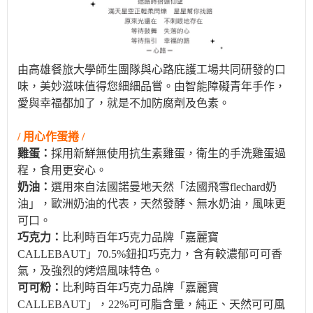
由高雄餐旅大學師生團隊與心路庇護工場共同研發的口
味，美妙滋味值得您細細品嘗。由智能障礙青年手作，
愛與幸福都加了，就是不加防腐劑及色素。
/ 用心作蛋捲 /
雞蛋：
採用新鮮無使用抗生素雞蛋，衛生的手洗雞蛋過
程，食用更安心。
奶油：
選用來自法國諾曼地天然「法國飛雪flechard奶
油」，歐洲奶油的代表，天然發酵、無水奶油，風味更
可口。
巧克力：
比利時百年巧克力品牌「嘉麗寶
CALLEBAUT」70.5%鈕扣巧克力，含有較濃郁可可香
氣，及強烈的烤焙風味特色。
可可粉：
比利時百年巧克力品牌「嘉麗寶
CALLEBAUT」，22%可可脂含量，純正、天然可可風