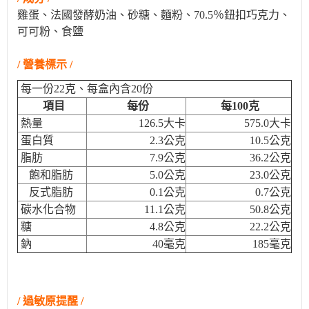
雞蛋、法國發酵奶油、砂糖、麵粉、70.5％鈕扣巧克力、
可可粉、食鹽
/ 營養標示 /
每一份22克、每盒內含20份
項目
每份
每100克
熱量
126.5大卡
575.0大卡
蛋白質
2.3公克
10.5公克
脂肪
7.9公克
36.2公克
飽和脂肪
5.0公克
23.0公克
反式脂肪
0.1公克
0.7公克
碳水化合物
11.1公克
50.8公克
糖
4.8公克
22.2公克
鈉
40毫克
185毫克
/ 過敏原提醒 /