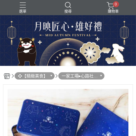
0
選單
搜尋
購物車
❖【精緻美食】
一家工場▸心路社會
福利基金會