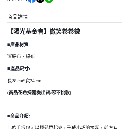
商品詳情
【陽光基金會】微笑卷卷袋
■產品材質
:
窗簾布、棉布
■
產品尺寸:
長
28 cm*
寬
24 cm
(
商品花色採隨機出貨/恕不挑款
)
■商品介紹:
此款手提包可以輕鬆捲起來，形成小巧的捲狀，前方有