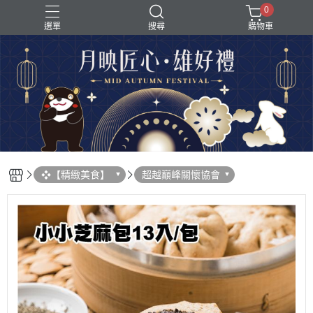
0
選單
搜尋
購物車
❖【精緻美食】
超越巔峰關懷協會