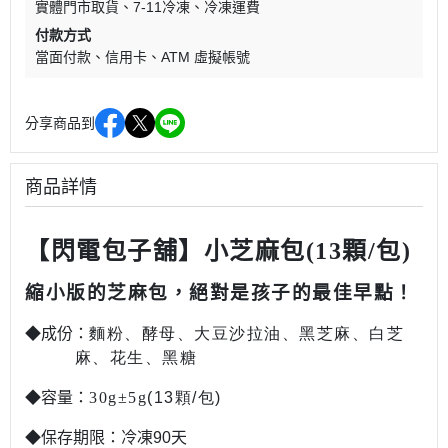
實體門市取貨
7-11冷凍
冷凍運費
付款方式
當面付款
信用卡
ATM 虛擬帳號
分享商品到
商品詳情
【閃電包子舖】小芝麻包(13顆/包)
縮小版的芝麻包，絕對是孩子的最佳早點！
◆成份
：
麵粉、酵母、大豆沙拉油、黑芝麻、白芝
麻、花生、黑糖
◆容量：
30g±5g
(13顆/包
)
◆保存期限：冷凍90天