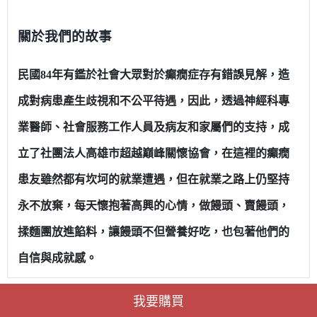
關於我們的故事
民國
84
年有鑑於社會大眾對於癲癇症存有錯誤見解，造
成對病患產生歧視和不公平待遇，因此，透過神經科專
業醫師、社會服務工作人員及病友和家屬們的支持，成
立了社團法人高雄市超越巔峰關懷協會，
在這裡的癲癇
患友雖然都有坎坷的就業遭遇，但在就業之路上仍堅持
永不放棄，每天懷抱著高興的心情，做饅頭、賣饅頭，
揉麵團放進餡料，讓饅頭不但營養好吃，也包著他們的
自信與成就感
。
我要購買